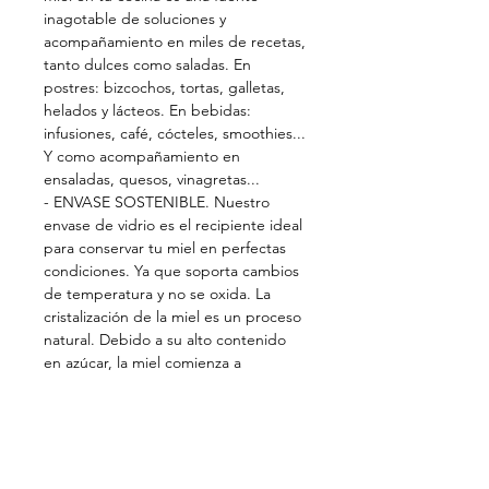
inagotable de soluciones y
acompañamiento en miles de recetas,
tanto dulces como saladas. En
postres: bizcochos, tortas, galletas,
helados y lácteos. En bebidas:
infusiones, café, cócteles, smoothies...
Y como acompañamiento en
ensaladas, quesos, vinagretas...
- ENVASE SOSTENIBLE. Nuestro
envase de vidrio es el recipiente ideal
para conservar tu miel en perfectas
condiciones. Ya que soporta cambios
de temperatura y no se oxida. La
cristalización de la miel es un proceso
natural. Debido a su alto contenido
en azúcar, la miel comienza a
solidificarse a temperaturas inferiores
a 20 grados celsius. Pon el tarro al
baño maría durante unos minutos y
estará líquida de nuevo.
-MIEL DE ALTA CALIDAD. Las zonas