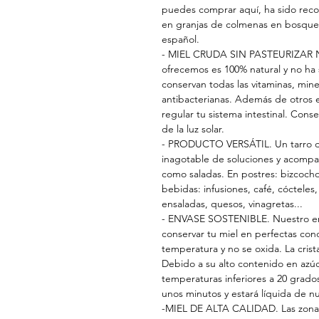
puedes comprar aquí, ha sido reco
en granjas de colmenas en bosque
español.
- MIEL CRUDA SIN PASTEURIZAR N
ofrecemos es 100% natural y no ha s
conservan todas las vitaminas, min
antibacterianas. Además de otros 
regular tu sistema intestinal. Conse
de la luz solar.
- PRODUCTO VERSÁTIL. Un tarro de
inagotable de soluciones y acompa
como saladas. En postres: bizcochos
bebidas: infusiones, café, cóctel
ensaladas, quesos, vinagretas...
- ENVASE SOSTENIBLE. Nuestro enva
conservar tu miel en perfectas co
temperatura y no se oxida. La crista
Debido a su alto contenido en azúca
temperaturas inferiores a 20 grados
unos minutos y estará líquida de n
-MIEL DE ALTA CALIDAD. Las zonas 