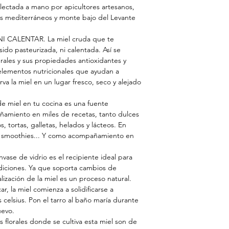
lectada a mano por apicultores artesanos,
s mediterráneos y monte bajo del Levante
I CALENTAR. La miel cruda que te
ido pasteurizada, ni calentada. Así se
erales y sus propiedades antioxidantes y
elementos nutricionales que ayudan a
rva la miel en un lugar fresco, seco y alejado
 miel en tu cocina es una fuente
ñamiento en miles de recetas, tanto dulces
, tortas, galletas, helados y lácteos. En
es, smoothies... Y como acompañamiento en
se de vidrio es el recipiente ideal para
ndiciones. Ya que soporta cambios de
lización de la miel es un proceso natural.
r, la miel comienza a solidificarse a
 celsius. Pon el tarro al baño maría durante
uevo.
florales donde se cultiva esta miel son de