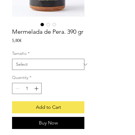
Mermelada de Pera. 390 gr
Price
5,80€
Tamaño
*
Quantity
*
Add to Cart
Buy Now