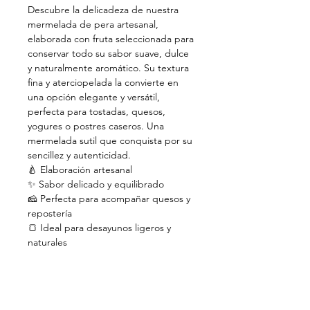
Descubre la delicadeza de nuestra
mermelada de pera artesanal,
elaborada con fruta seleccionada para
conservar todo su sabor suave, dulce
y naturalmente aromático. Su textura
fina y aterciopelada la convierte en
una opción elegante y versátil,
perfecta para tostadas, quesos,
yogures o postres caseros. Una
mermelada sutil que conquista por su
sencillez y autenticidad.
🍐 Elaboración artesanal
✨ Sabor delicado y equilibrado
🧀 Perfecta para acompañar quesos y
repostería
🍞 Ideal para desayunos ligeros y
naturales
Ideal para dietas veganas.
Mermelada artesana Dulce Tradición.