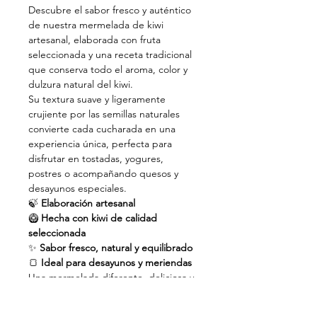
Descubre el sabor fresco y auténtico
de nuestra mermelada de kiwi
artesanal, elaborada con fruta
seleccionada y una receta tradicional
que conserva todo el aroma, color y
dulzura natural del kiwi.
Su textura suave y ligeramente
crujiente por las semillas naturales
convierte cada cucharada en una
experiencia única, perfecta para
disfrutar en tostadas, yogures,
postres o acompañando quesos y
desayunos especiales.
🍃
Elaboración artesanal
🥝
Hecha con kiwi de calidad
seleccionada
✨
Sabor fresco, natural y equilibrado
🍞
Ideal para desayunos y meriendas
Una mermelada diferente, deliciosa y
llena de personalidad que transforma
los momentos cotidianos en