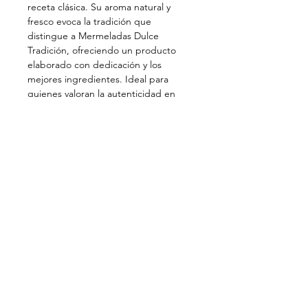
receta clásica. Su aroma natural y
fresco evoca la tradición que
distingue a Mermeladas Dulce
Tradición, ofreciendo un producto
elaborado con dedicación y los
mejores ingredientes. Ideal para
quienes valoran la autenticidad en
cada bocado, esta mermelada
transforma cualquier desayuno o
merienda en una experiencia
especial. En nuestra tienda online de
alimentos de especialidad,
garantizamos sabor y compromiso
con lo artesano en cada frasco.
Contacto